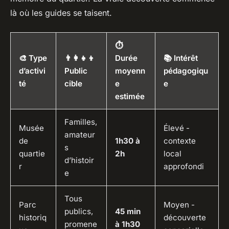
là où les guides se taisent.
⏱️
🎨 Type
👨‍👩‍👧‍👦
Durée
📚 Intérêt
d’activi
Public
moyenn
pédagogiqu
té
cible
e
e
estimée
Familles,
Musée
Élevé -
amateur
de
1h30 à
contexte
s
quartie
2h
local
d’histoir
r
approfondi
e
Tous
Parc
Moyen -
publics,
45 min
historiq
découverte
promene
à 1h30