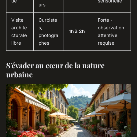
ue
sensorielle
urs
Visite
Curbiste
Forte -
archite
s,
observation
1h à 2h
cturale
photogra
attentive
libre
phes
requise
S'évader au cœur de la nature
urbaine