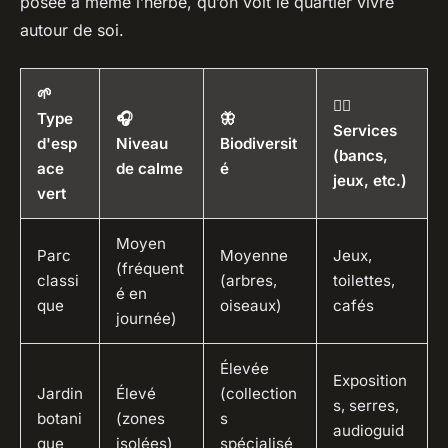
posée à même l’herbe, qu’on voit le quartier vivre
autour de soi.
🌱
🧍‍♂️
Type
🎧
🦋
Services
d'esp
Niveau
Biodiversit
(bancs,
ace
de calme
é
jeux, etc.)
vert
Moyen
Parc
Moyenne
Jeux,
(fréquent
classi
(arbres,
toilettes,
é en
que
oiseaux)
cafés
journée)
Élevée
Exposition
Jardin
Élevé
(collection
s, serres,
botani
(zones
s
audioguid
que
isolées)
spécialisé